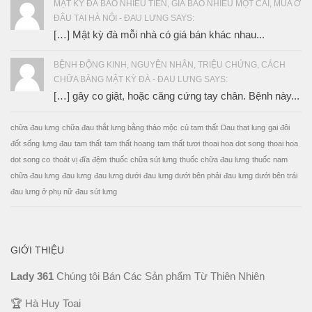
MẬT KỲ ĐÀ BAO NHIỀU TIỀN, GIÁ BAO NHIÊU MỘT CÁI, MUA Ở
ĐÂU TẠI HÀ NỘI - ĐAU LƯNG SAYS:
[…] Mật kỳ đà mỗi nhà có giá bán khác nhau...
BỆNH ĐỘNG KINH, NGUYÊN NHÂN, TRIỆU CHỨNG, CÁCH
CHỮA BẰNG MẬT KỲ ĐÀ - ĐAU LƯNG SAYS:
[…] gây co giật, hoặc căng cứng tay chân. Bệnh này...
chữa đau lưng
chữa đau thắt lưng bằng thảo mộc
củ tam thất
Dau that lung
gai đôi
đốt sống
lưng đau
tam thất
tam thất hoang
tam thất tươi
thoai hoa dot song
thoai hoa
dot song co
thoát vị đĩa đệm
thuốc chữa sút lưng
thuốc chữa đau lưng
thuốc nam
chữa đau lưng
đau lưng
đau lưng dưới
đau lưng dưới bên phải
đau lưng dưới bên trái
đau lưng ở phụ nữ
đau sút lưng
GIỚI THIỆU
Lady 361
Chúng tôi Bán Các Sản phẩm Từ Thiên Nhiên
🏆 Hà Huy Toai