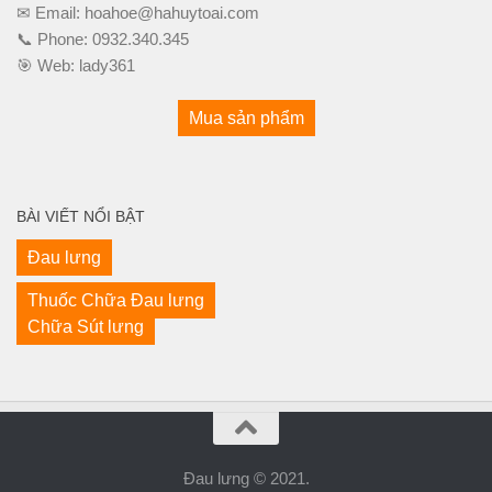
✉ Email:
hoahoe@hahuytoai.com
📞 Phone:
0932.340.345
🎯 Web:
lady361
Mua sản phẩm
BÀI VIẾT NỔI BẬT
Đau lưng
Thuốc Chữa Đau lưng
Chữa Sút lưng
Đau lưng © 2021.