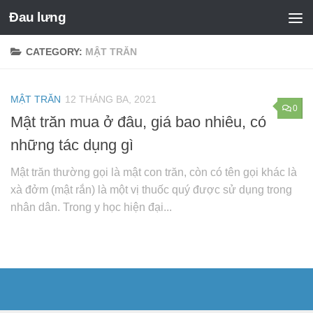
Đau lưng
CATEGORY:
MẬT TRĂN
MẬT TRĂN
12 THÁNG BA, 2021
0
Mật trăn mua ở đâu, giá bao nhiêu, có
những tác dụng gì
Mật trăn thường gọi là mật con trăn, còn có tên gọi khác là
xà đởm (mật rắn) là một vị thuốc quý được sử dụng trong
nhân dân. Trong y học hiện đại...