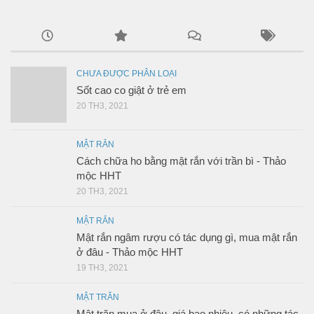
CHƯA ĐƯỢC PHÂN LOẠI
Sốt cao co giật ở trẻ em
20 TH3, 2021
MẬT RẮN
Cách chữa ho bằng mật rắn với trần bì - Thảo
mộc HHT
20 TH3, 2021
MẬT RẮN
Mật rắn ngâm rượu có tác dụng gì, mua mật rắn
ở đâu - Thảo mộc HHT
19 TH3, 2021
MẬT TRĂN
Mật trăn mua ở đâu, giá bao nhiêu, có những tác