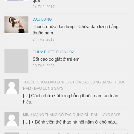
quả
24 TH2, 2017
ĐAU LƯNG
Thuốc chữa đau lưng - Chữa đau lưng bằng
thuốc nam
24 TH2, 2017
CHƯA ĐƯỢC PHÂN LOẠI
Sốt cao co giật ở trẻ em
20 TH3, 2021
THUỐC CHỮA ĐAU LƯNG - CHỮA ĐAU LƯNG BẰNG THUỐC
NAM - ĐAU LƯNG SAYS:
[…] Cách chữa sút lưng bằng thuốc nam an toàn
hiệu...
MINH MẠNG THANG CÓ TÁC DỤNG GÌ - ĐAU LƯNG SAYS:
[…] + Bệnh viện thể thao hà nội nằm ở chỗ nào...