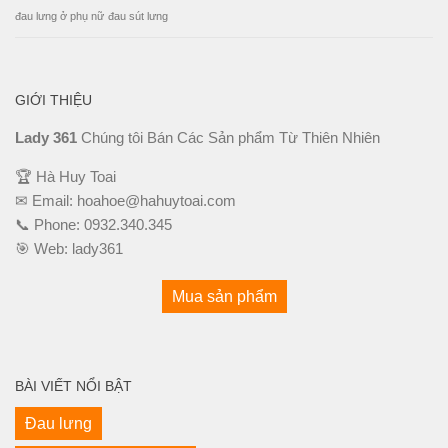
đau lưng ở phụ nữ
đau sút lưng
GIỚI THIỆU
Lady 361
Chúng tôi Bán Các Sản phẩm Từ Thiên Nhiên
🏆 Hà Huy Toai
✉ Email:
hoahoe@hahuytoai.com
📞 Phone:
0932.340.345
🎯 Web:
lady361
Mua sản phẩm
BÀI VIẾT NỔI BẬT
Đau lưng