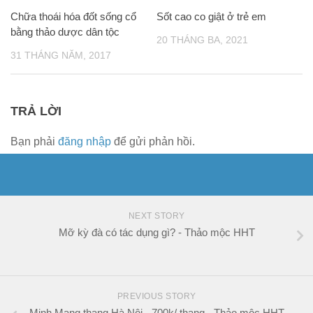
Chữa thoái hóa đốt sống cổ
Sốt cao co giật ở trẻ em
bằng thảo dược dân tộc
20 THÁNG BA, 2021
31 THÁNG NĂM, 2017
TRẢ LỜI
Bạn phải
đăng nhập
để gửi phản hồi.
NEXT STORY
Mỡ kỳ đà có tác dụng gì? - Thảo mộc HHT
PREVIOUS STORY
Minh Mạng thang Hà Nội - 700k/ thang - Thảo mộc HHT