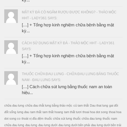
MẬT KỲ ĐÀ CÓ NGÂM RƯỢU ĐƯỢC KHÔNG? - THẢO MỘC
HHT - LADY361 SAYS:
[…] + Tổng hợp kinh nghiệm chữa bệnh bằng mật
kỳ...
CÁCH SỬ DỤNG MẬT KỲ ĐÀ - THẢO MỘC HHT - LADY361
SAYS:
[…] + Tổng hợp kinh nghiệm chữa bệnh bằng mật
kỳ...
THUỐC CHỮA ĐAU LƯNG - CHỮA ĐAU LƯNG BẰNG THUỐC
NAM - ĐAU LƯNG SAYS:
[…] Cách chữa sút lưng bằng thuốc nam an toàn
hiệu...
chữa đau lưng
chữa đau thắt lưng bằng thảo mộc
củ tam thất
Dau that lung
gai đôi
đốt sống
lưng đau
tam thất
tam thất hoang
tam thất tươi
thoai hoa dot song
thoai hoa
dot song co
thoát vị đĩa đệm
thuốc chữa sút lưng
thuốc chữa đau lưng
thuốc nam
chữa đau lưng
đau lưng
đau lưng dưới
đau lưng dưới bên phải
đau lưng dưới bên trái