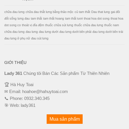
chữa đau lưng
chữa đau thắt lưng bằng thảo mộc
củ tam thất
Dau that lung
gai đôi
đốt sống
lưng đau
tam thất
tam thất hoang
tam thất tươi
thoai hoa dot song
thoai hoa
dot song co
thoát vị đĩa đệm
thuốc chữa sút lưng
thuốc chữa đau lưng
thuốc nam
chữa đau lưng
đau lưng
đau lưng dưới
đau lưng dưới bên phải
đau lưng dưới bên trái
đau lưng ở phụ nữ
đau sút lưng
GIỚI THIỆU
Lady 361
Chúng tôi Bán Các Sản phẩm Từ Thiên Nhiên
🏆 Hà Huy Toai
✉ Email:
hoahoe@hahuytoai.com
📞 Phone:
0932.340.345
🎯 Web:
lady361
Mua sản phẩm