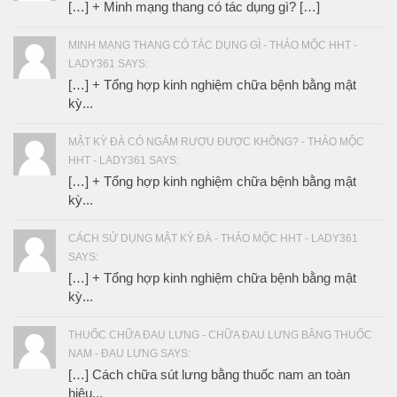
[…] + Minh mạng thang có tác dụng gì? […]
MINH MẠNG THANG CÓ TÁC DỤNG GÌ - THẢO MỘC HHT -
LADY361 SAYS:
[…] + Tổng hợp kinh nghiệm chữa bệnh bằng mật
kỳ...
MẬT KỲ ĐÀ CÓ NGÂM RƯỢU ĐƯỢC KHÔNG? - THẢO MỘC
HHT - LADY361 SAYS:
[…] + Tổng hợp kinh nghiệm chữa bệnh bằng mật
kỳ...
CÁCH SỬ DỤNG MẬT KỲ ĐÀ - THẢO MỘC HHT - LADY361
SAYS:
[…] + Tổng hợp kinh nghiệm chữa bệnh bằng mật
kỳ...
THUỐC CHỮA ĐAU LƯNG - CHỮA ĐAU LƯNG BẰNG THUỐC
NAM - ĐAU LƯNG SAYS:
[…] Cách chữa sút lưng bằng thuốc nam an toàn
hiệu...