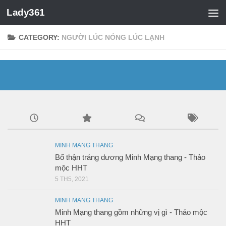
Lady361
CATEGORY:
NGƯỜI LÚC NÓNG LÚC LẠNH
MINH MẠNG THANG
Bổ thận tráng dương Minh Mạng thang - Thảo
mộc HHT
5 TH5, 2021
MINH MẠNG THANG
Minh Mạng thang gồm những vị gì - Thảo mộc
HHT