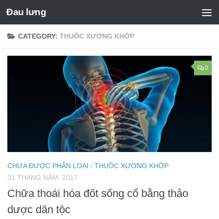
Đau lưng
CATEGORY:
THUỐC XƯƠNG KHỚP
0
CHƯA ĐƯỢC PHÂN LOẠI
/
THUỐC XƯƠNG KHỚP
31 THÁNG NĂM, 2017
Chữa thoái hóa đốt sống cổ bằng thảo
dược dân tộc