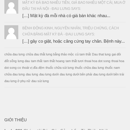
MẬT KỲ ĐÀ BAO NHIỀU TIỀN, GIÁ BAO NHIÊU MỘT CÁI, MUA Ở
ĐÂU TẠI HÀ NỘI - ĐAU LƯNG SAYS:
[…] Mật kỳ đà mỗi nhà có giá bán khác nhau...
BỆNH ĐỘNG KINH, NGUYÊN NHÂN, TRIỆU CHỨNG, CÁCH
CHỮA BẰNG MẬT KỲ ĐÀ - ĐAU LƯNG SAYS:
[…] gây co giật, hoặc căng cứng tay chân. Bệnh này...
chữa đau lưng
chữa đau thắt lưng bằng thảo mộc
củ tam thất
Dau that lung
gai đôi
đốt sống
lưng đau
tam thất
tam thất hoang
tam thất tươi
thoai hoa dot song
thoai hoa
dot song co
thoát vị đĩa đệm
thuốc chữa sút lưng
thuốc chữa đau lưng
thuốc nam
chữa đau lưng
đau lưng
đau lưng dưới
đau lưng dưới bên phải
đau lưng dưới bên trái
đau lưng ở phụ nữ
đau sút lưng
GIỚI THIỆU