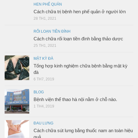
HEN PHẾ QUẢN
Cách chữa trị bệnh hen phế quản ở người lớn
28 TH1, 2021
RỐI LOẠN TIỀN ĐÌNH
Cách chữa rối loạn tiền đình bằng thảo dược
25 TH1, 2021
MẬT KỲ ĐÀ
Tổng hợp kinh nghiệm chữa bệnh bằng mật kỳ
đà
6 TH7, 2019
BLOG
Bệnh viện thể thao hà nội nằm ở chỗ nào.
1 TH4, 2019
ĐAU LƯNG
Cách chữa sút lưng bằng thuốc nam an toàn hiệu
quả