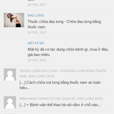
24 TH2, 2017
ĐAU LƯNG
Thuốc chữa đau lưng - Chữa đau lưng bằng
thuốc nam
24 TH2, 2017
MẬT KỲ ĐÀ
Mật kỳ đà có tác dụng chữa bệnh gì, mua ở đâu,
giá bao nhiêu
16 TH2, 2021
THUỐC CHỮA ĐAU LƯNG - CHỮA ĐAU LƯNG BẰNG THUỐC
NAM - ĐAU LƯNG SAYS:
[…] Cách chữa sút lưng bằng thuốc nam an toàn
hiệu...
MINH MẠNG THANG CÓ TÁC DỤNG GÌ - ĐAU LƯNG SAYS:
[…] + Bệnh viện thể thao hà nội nằm ở chỗ nào...