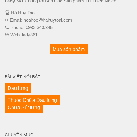
Lady 361
Chúng tôi Bán Các Sản phẩm Từ Thiên Nhiên
🏆 Hà Huy Toai
✉ Email:
hoahoe@hahuytoai.com
📞 Phone:
0932.340.345
🎯 Web:
lady361
Mua sản phẩm
BÀI VIẾT NỔI BẬT
Đau lưng
Thuốc Chữa Đau lưng
Chữa Sút lưng
CHUYÊN MỤC