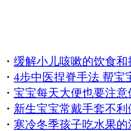
・
缓解小儿咳嗽的饮食和
・
4步中医捏脊手法 帮宝
・
宝宝每天大便也要注意
・
新生宝宝常戴手套不利
・
寒冷冬季孩子吃水果的