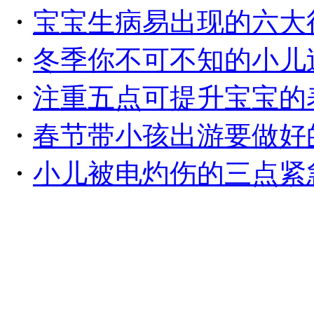
・
宝宝生病易出现的六大
・
冬季你不可不知的小儿
・
注重五点可提升宝宝的
・
春节带小孩出游要做好
・
小儿被电灼伤的三点紧