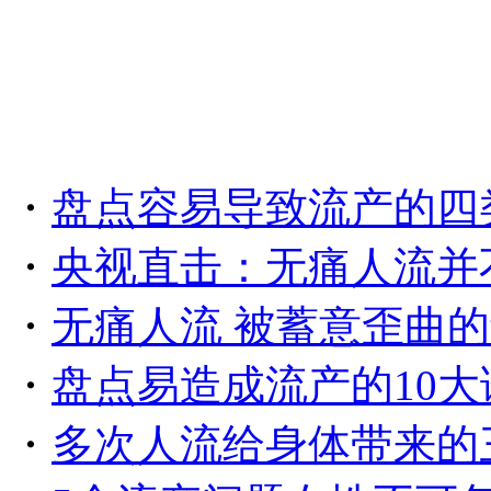
・
盘点容易导致流产的四
・
央视直击：无痛人流并
・
无痛人流 被蓄意歪曲
・
盘点易造成流产的10大
・
多次人流给身体带来的