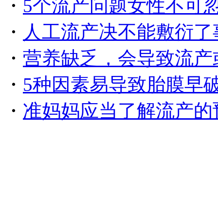
・
5个流产问题女性不可
・
人工流产决不能敷衍了
・
营养缺乏，会导致流产
・
5种因素易导致胎膜早
・
准妈妈应当了解流产的