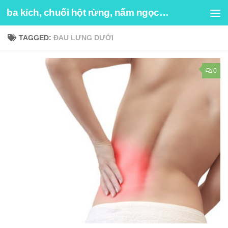
ba kích, chuối hột rừng, nấm ngọc cẩu
Skip to content
TAGGED:
ĐAU LƯNG DƯỚI
0