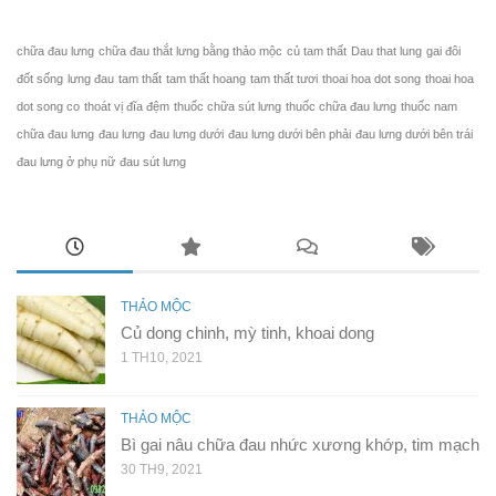
chữa đau lưng
chữa đau thắt lưng bằng thảo mộc
củ tam thất
Dau that lung
gai đôi
đốt sống
lưng đau
tam thất
tam thất hoang
tam thất tươi
thoai hoa dot song
thoai hoa
dot song co
thoát vị đĩa đệm
thuốc chữa sút lưng
thuốc chữa đau lưng
thuốc nam
chữa đau lưng
đau lưng
đau lưng dưới
đau lưng dưới bên phải
đau lưng dưới bên trái
đau lưng ở phụ nữ
đau sút lưng
THẢO MỘC
Củ dong chinh, mỳ tinh, khoai dong
1 TH10, 2021
THẢO MỘC
Bì gai nâu chữa đau nhức xương khớp, tim mạch
30 TH9, 2021