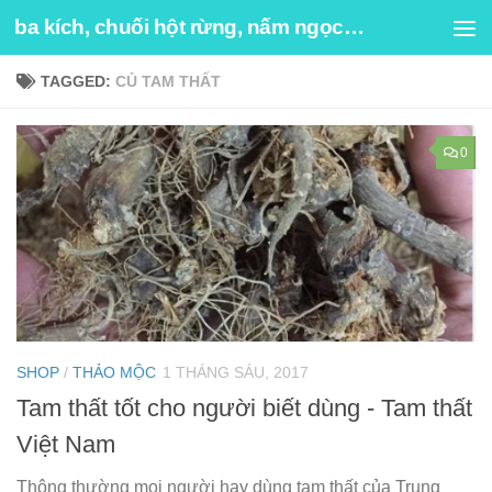
ba kích, chuối hột rừng, nấm ngọc cẩu
Skip to content
TAGGED:
CỦ TAM THẤT
0
SHOP
/
THẢO MỘC
1 THÁNG SÁU, 2017
Tam thất tốt cho người biết dùng - Tam thất
Việt Nam
Thông thường mọi người hay dùng tam thất của Trung