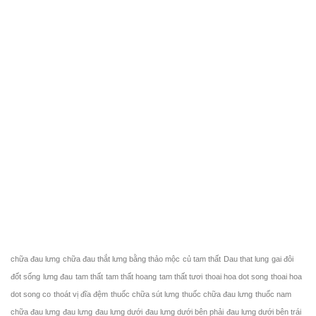
chữa đau lưng
chữa đau thắt lưng bằng thảo mộc
củ tam thất
Dau that lung
gai đôi
đốt sống
lưng đau
tam thất
tam thất hoang
tam thất tươi
thoai hoa dot song
thoai hoa
dot song co
thoát vị đĩa đệm
thuốc chữa sút lưng
thuốc chữa đau lưng
thuốc nam
chữa đau lưng
đau lưng
đau lưng dưới
đau lưng dưới bên phải
đau lưng dưới bên trái