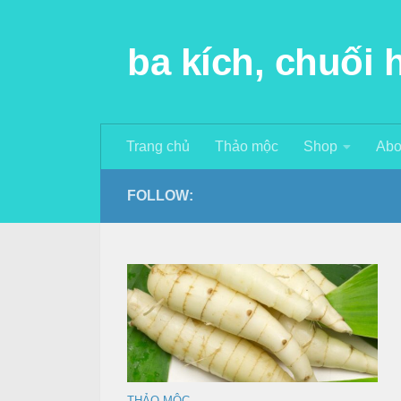
Skip to content
ba kích, chuối
Trang chủ
Thảo mộc
Shop
Abo
FOLLOW:
THẢO MỘC