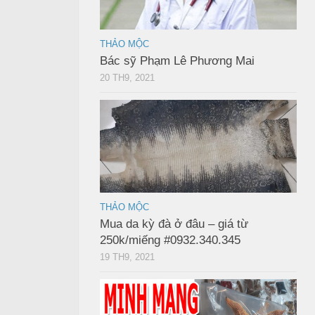
THẢO MỘC
Bác sỹ Phạm Lê Phương Mai
20 TH9, 2021
THẢO MỘC
Mua da kỳ đà ở đâu – giá từ
250k/miếng #0932.340.345
19 TH9, 2021