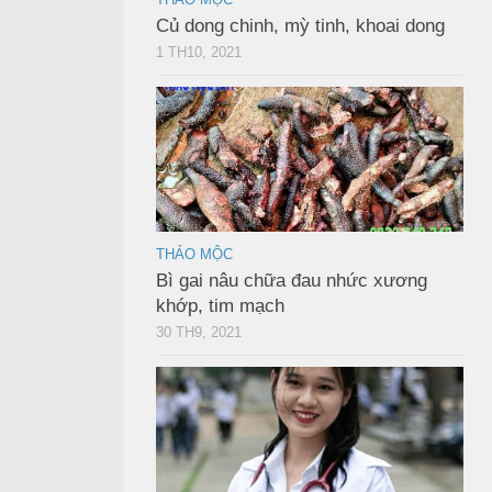
Củ dong chinh, mỳ tinh, khoai dong
1 TH10, 2021
THẢO MỘC
Bì gai nâu chữa đau nhức xương
khớp, tim mạch
30 TH9, 2021