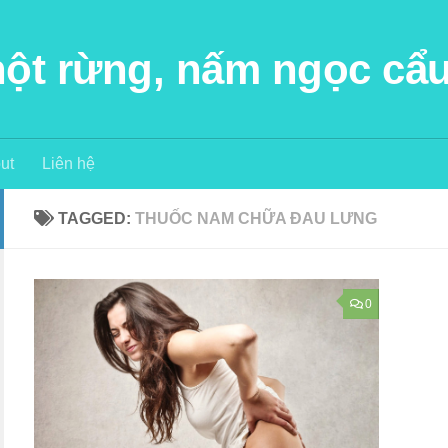
 hột rừng, nấm ngọc cẩ
ut
Liên hệ
TAGGED:
THUỐC NAM CHỮA ĐAU LƯNG
0