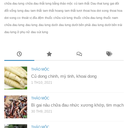
chữa đau lưng
chữa đau thắt lưng bằng thảo mộc
củ tam thất
Dau that lung
gai đôi
đốt sống
lưng đau
tam thất
tam thất hoang
tam thất tươi
thoai hoa dot song
thoai hoa
dot song co
thoát vị đĩa đệm
thuốc chữa sút lưng
thuốc chữa đau lưng
thuốc nam
chữa đau lưng
đau lưng
đau lưng dưới
đau lưng dưới bên phải
đau lưng dưới bên trái
đau lưng ở phụ nữ
đau sút lưng
THẢO MỘC
Củ dong chinh, mỳ tinh, khoai dong
1 TH10, 2021
THẢO MỘC
Bì gai nâu chữa đau nhức xương khớp, tim mạch
30 TH9, 2021
THẢO MỘC