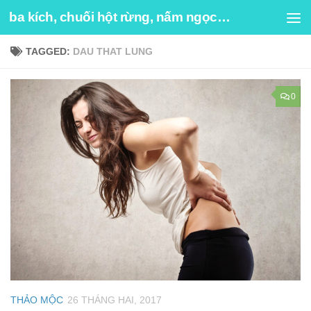
ba kích, chuối hột rừng, nấm ngọc cẩu
Skip to content
TAGGED:
DAU THAT LUNG
0
THẢO MỘC
26 THÁNG HAI, 2017