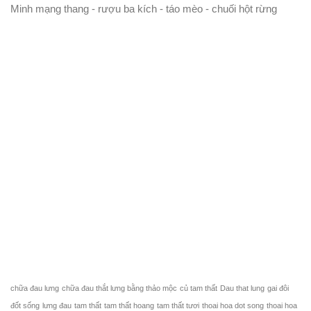
Minh mạng thang - rượu ba kích - táo mèo - chuối hột rừng
chữa đau lưng
chữa đau thắt lưng bằng thảo mộc
củ tam thất
Dau that lung
gai đôi
đốt sống
lưng đau
tam thất
tam thất hoang
tam thất tươi
thoai hoa dot song
thoai hoa