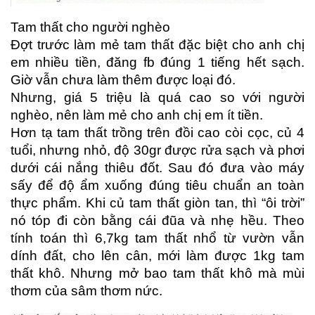
Tam thất cho người nghèo
Đợt trước làm mẻ tam thất đặc biệt cho anh chị
em nhiều tiền, đăng fb đúng 1 tiếng hết sạch.
Giờ vẫn chưa làm thêm được loại đó.
Nhưng, giá 5 triệu là quá cao so với người
nghèo, nên làm mẻ cho anh chị em ít tiền.
Hơn tạ tam thất trồng trên đồi cao còi cọc, củ 4
tuổi, nhưng nhỏ, độ 30gr được rửa sạch và phơi
dưới cái nắng thiêu đốt. Sau đó đưa vào máy
sấy để độ ẩm xuống đúng tiêu chuẩn an toàn
thực phẩm. Khi củ tam thất giòn tan, thì “ôi trời”
nó tóp đi còn bằng cái đũa và nhẹ hều. Theo
tính toán thì 6,7kg tam thất nhổ từ vườn vẫn
dính đất, cho lên cân, mới làm được 1kg tam
thất khô. Nhưng mở bao tam thất khô mà mùi
thơm của sâm thơm nức.