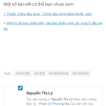
Một số bài viết có thể bạn chưa xem
+ Thuốc chữa đau lưng - Chữa đau lưng bằng thuốc nam
+
Mật kỳ đà bao nhiêu tiền, giá bao nhiêu một cái, mua ở đâu tại
hà
Tags:
củ tam thất
tam thất
tam thất hoang
tam thất tươi
Nguyễn Thị Lý
Tác giả Lương y:
Nguyễn Thị Lý
tham vấn y khoa
Bác sỹ :
Phạm Lê Phương Mai
Các bài viết của