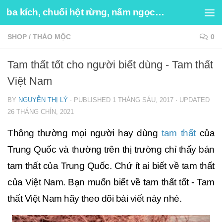
ba kích, chuối hột rừng, nấm ngọc cẩu
Skip to content
SHOP
/
THẢO MỘC
0
Tam thất tốt cho người biết dùng - Tam thất
Việt Nam
BY
NGUYỄN THỊ LÝ
· PUBLISHED
1 THÁNG SÁU, 2017
· UPDATED
26 THÁNG CHÍN, 2021
Thông thường mọi người hay dùng
tam thất
của
Trung Quốc và thường trên thị trường chỉ thấy bán
tam thất của Trung Quốc. Chứ ít ai biết về tam thất
của Việt Nam. Bạn muốn biết về tam thất tốt - Tam
thất Việt Nam hãy theo dõi bài viết này nhé.