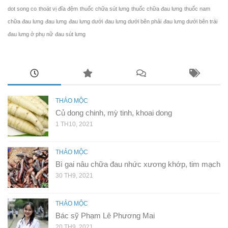
dot song co
thoát vị đĩa đệm
thuốc chữa sút lưng
thuốc chữa đau lưng
thuốc nam
chữa đau lưng
đau lưng
đau lưng dưới
đau lưng dưới bên phải
đau lưng dưới bên trái
đau lưng ở phụ nữ
đau sút lưng
THẢO MỘC
Củ dong chinh, mỳ tinh, khoai dong
1 TH10, 2021
THẢO MỘC
Bì gai nâu chữa đau nhức xương khớp, tim mạch
30 TH9, 2021
THẢO MỘC
Bác sỹ Phạm Lê Phương Mai
20 TH9, 2021