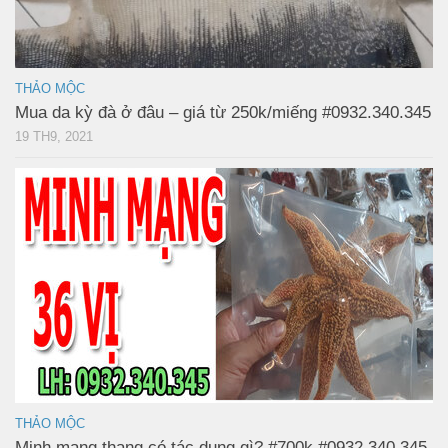
THẢO MỘC
Mua da kỳ đà ở đâu – giá từ 250k/miếng #0932.340.345
19 TH9, 2021
THẢO MỘC
Minh mạng thang có tác dụng gì? #700k #0932.340.345