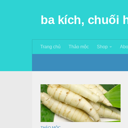
ba kích, chuối
Trang chủ
Thảo mộc
Shop
Abo
THẢO MỘC