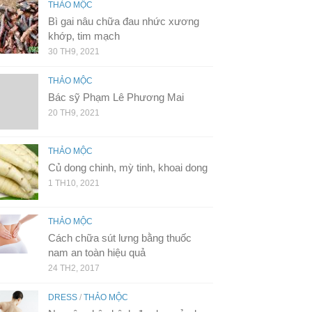
THẢO MỘC
Bì gai nâu chữa đau nhức xương
khớp, tim mạch
30 TH9, 2021
THẢO MỘC
Bác sỹ Phạm Lê Phương Mai
20 TH9, 2021
THẢO MỘC
Củ dong chinh, mỳ tinh, khoai dong
1 TH10, 2021
THẢO MỘC
Cách chữa sút lưng bằng thuốc
nam an toàn hiệu quả
24 TH2, 2017
DRESS
/
THẢO MỘC