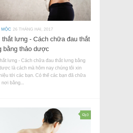
 MỘC
26 THÁNG HAI, 2017
 thắt lưng - Cách chữa đau thắt
g bằng thảo dược
hắt lưng - Cách chữa đau thắt lưng bằng
dược là cách mà hôm nay chúng tôi xin
thiệu tới các bạn. Có thể các bạn đã chữa
 nơi bằng...
0