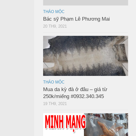
THẢO MỘC
Bác sỹ Phạm Lê Phương Mai
20 TH9, 2021
THẢO MỘC
Mua da kỳ đà ở đâu – giá từ
250k/miếng #0932.340.345
19 TH9, 2021