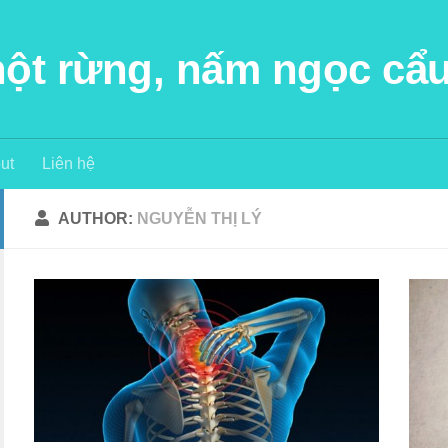
 hột rừng, nấm ngọc cẩ
ut
Liên hệ
AUTHOR:
NGUYỄN THỊ LÝ