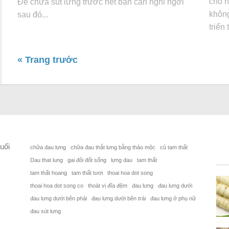
cho 
Để chữa sút lưng trước hết bạn cần nghỉ ngơi
không
sau đó...
triển 
« Trang trước
uối
chữa đau lưng
chữa đau thắt lưng bằng thảo mộc
củ tam thất
Dau that lung
gai đôi đốt sống
lưng đau
tam thất
tam thất hoang
tam thất tươi
thoai hoa dot song
thoai hoa dot song co
thoát vị đĩa đệm
đau lưng
đau lưng dưới
đau lưng dưới bên phải
đau lưng dưới bên trái
đau lưng ở phụ nữ
đau sút lưng