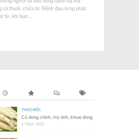
những người bị đau lưng hành hạ mà
 có thuốc chữa trị. Bệnh đau lưng phát
từ từ, khi bạn...
THẢO MỘC
Củ dong chinh, mỳ tinh, khoai dong
1 TH10, 2021