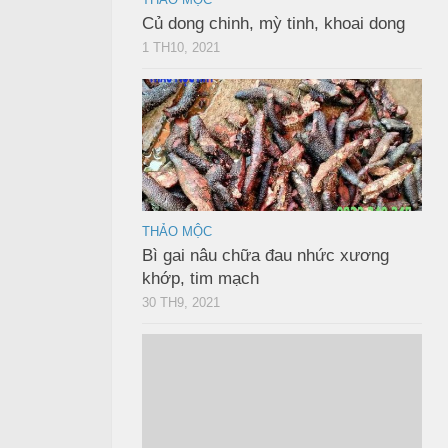
Củ dong chinh, mỳ tinh, khoai dong
1 TH10, 2021
THẢO MỘC
Bì gai nâu chữa đau nhức xương
khớp, tim mạch
30 TH9, 2021