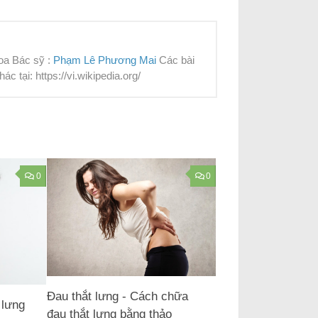
oa Bác sỹ :
Phạm Lê Phương Mai
Các bài
 tại: https://vi.wikipedia.org/
0
0
Đau thắt lưng - Cách chữa
 lưng
đau thắt lưng bằng thảo