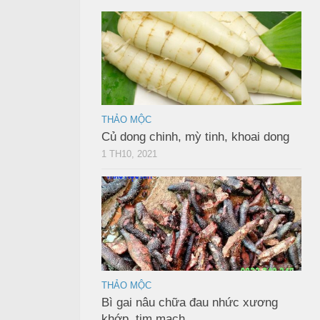
THẢO MỘC
Củ dong chinh, mỳ tinh, khoai dong
1 TH10, 2021
THẢO MỘC
Bì gai nâu chữa đau nhức xương
khớp, tim mạch