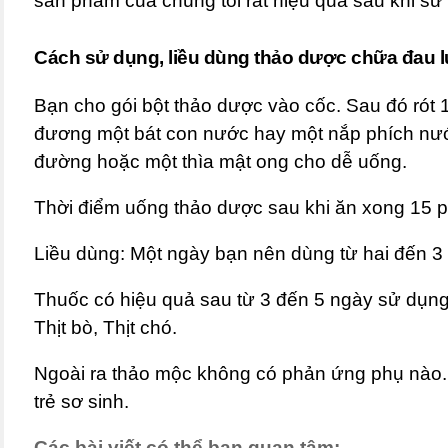
sản phẩm của chúng tôi rất hiệu quả sau khi sử
Cách sử dụng, liều dùng thảo dược chữa đau 
Bạn cho gói bột thảo dược vào cốc. Sau đó rót
đương một bát con nước hay một nắp phích nước
đường hoặc một thìa mật ong cho dễ uống.
Thời điểm uống thảo dược sau khi ăn xong 15 p
Liều dùng: Một ngày bạn nên dùng từ hai đến 3 
Thuốc có hiệu quả sau từ 3 đến 5 ngày sử dụng. 
Thịt bò, Thịt chó.
Ngoài ra thảo mộc không có phản ứng phụ nào
trẻ sơ sinh.
Các bài viết có thể bạn quan tâm;