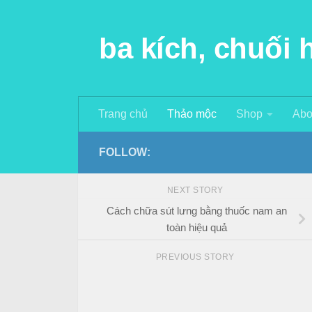
Skip to content
ba kích, chuối
Trang chủ
Thảo mộc
Shop
Abo
FOLLOW:
NEXT STORY
Cách chữa sút lưng bằng thuốc nam an
toàn hiệu quả
PREVIOUS STORY