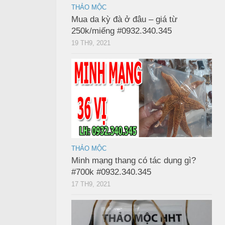
THẢO MỘC
Mua da kỳ đà ở đâu – giá từ
250k/miếng #0932.340.345
19 TH9, 2021
THẢO MỘC
Minh mạng thang có tác dụng gì?
#700k #0932.340.345
17 TH9, 2021