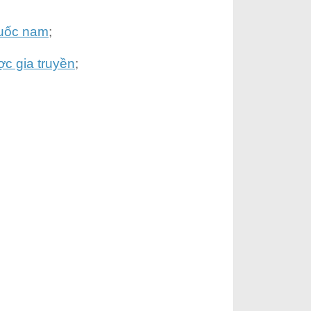
huốc nam
;
c gia truyền
;