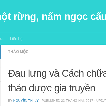
 hột rừng, nấm ngọc cẩ
ut
Liên hệ
THẢO MỘC
Đau lưng và Cách chữa
thảo dược gia truyền
BY
NGUYỄN THỊ LÝ
· PUBLISHED
23 THÁNG HAI, 2017
· UPD