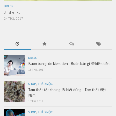
DRESS
Jinshenku
24 TH2, 2017
DRESS
Buon ban gi de kiem tien - Buôn bán gì để kiếm tiền
15 TH7, 2017
SHOP
/
THẢO MỘC
Tam thất tốt cho người biết dùng - Tam thất Việt
Nam
1 TH6, 2017
SHOP
/
THẢO MỘC