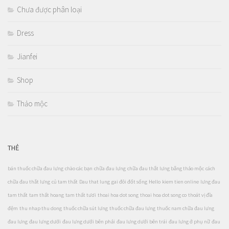
Chưa được phân loại
Dress
Jianfei
Shop
Thảo mộc
THẺ
bán thuốc chữa đau lưng
chào các bạn
chữa đau lưng
chữa đau thắt lưng bằng thảo mộc
cách
chữa đau thắt lưng
củ tam thất
Dau that lung
gai đôi đốt sống
Hello
kiem tien online
lưng đau
tam thất
tam thất hoang
tam thất tươi
thoai hoa dot song
thoai hoa dot song co
thoát vị đĩa
đệm
thu nhap thu dong
thuốc chữa sút lưng
thuốc chữa đau lưng
thuốc nam chữa đau lưng
đau lưng
đau lưng dưới
đau lưng dưới bên phải
đau lưng dưới bên trái
đau lưng ở phụ nữ
đau