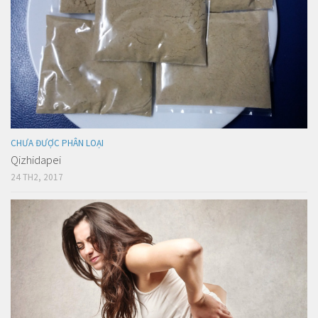
CHƯA ĐƯỢC PHÂN LOẠI
Qizhidapei
24 TH2, 2017