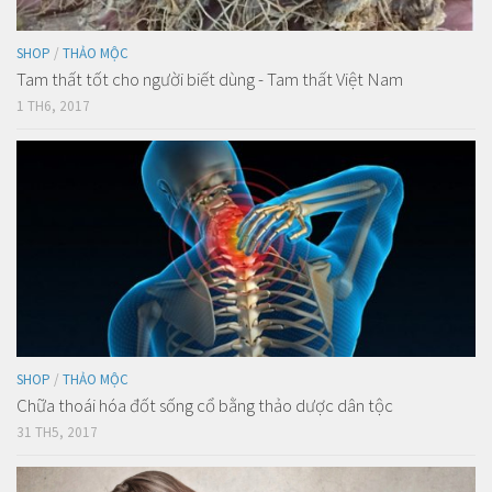
SHOP
/
THẢO MỘC
Tam thất tốt cho người biết dùng - Tam thất Việt Nam
1 TH6, 2017
SHOP
/
THẢO MỘC
Chữa thoái hóa đốt sống cổ bằng thảo dược dân tộc
31 TH5, 2017