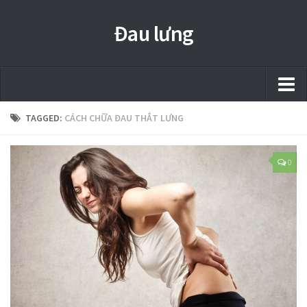
Đau lưng
Trang chủ
TAGGED:
CÁCH CHỮA ĐAU THẮT LƯNG
Thảo mộc
0
Shop
Dress
Jianfei
Health
Beauty