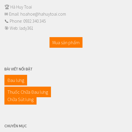
🏆 Hà Huy Toai
✉ Email:
hoahoe@hahuytoai.com
📞 Phone:
0932.340.345
🎯 Web:
lady361
Mua sản phẩm
BÀI VIẾT NỔI BẬT
Đau lưng
Thuốc Chữa Đau lưng
Chữa Sút lưng
CHUYÊN MỤC