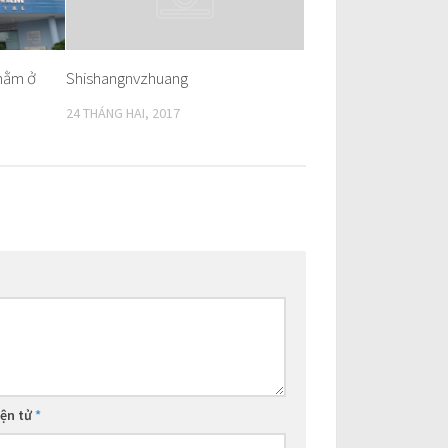
 nằm ở
Shishangnvzhuang
24 THÁNG HAI, 2017
iện tử
*