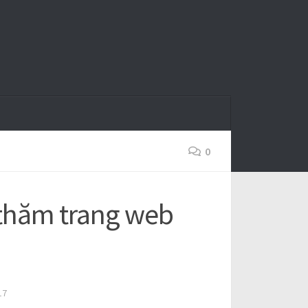
0
thăm trang web
17