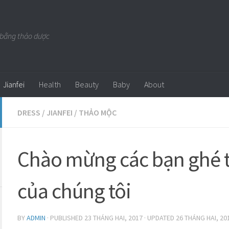
 bằng thảo dược
Jianfei
Health
Beauty
Baby
About
DRESS
/
JIANFEI
/
THẢO MỘC
Chào mừng các bạn ghé 
của chúng tôi
BY
ADMIN
· PUBLISHED
23 THÁNG HAI, 2017
· UPDATED
26 THÁNG HAI, 20