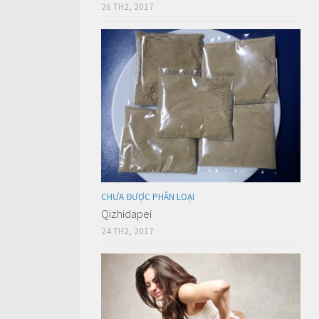
26 TH2, 2017
CHƯA ĐƯỢC PHÂN LOẠI
Qizhidapei
24 TH2, 2017