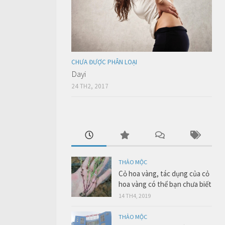
CHƯA ĐƯỢC PHÂN LOẠI
Dayi
24 TH2, 2017
THẢO MỘC
Cỏ hoa vàng, tác dụng của cỏ
hoa vàng có thể bạn chưa biết
14 TH4, 2019
THẢO MỘC