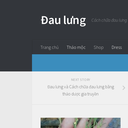
Đau lưng
Cách chữa đau lưng
Trang chủ
Thảo mộc
Shop
Dress
NEXT STORY
Đau lưng và Cách chữa đau lưng bằng
thảo dược gia truyền