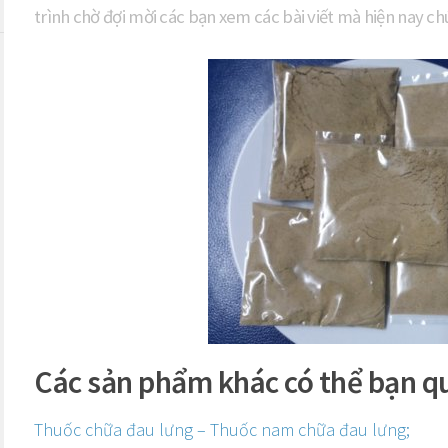
trình chờ đợi mời các bạn xem các bài viết mà hiện nay ch
Các sản phẩm khác có thể bạn q
Thuốc chữa đau lưng – Thuốc nam chữa đau lưng;