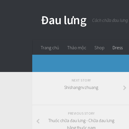
Đau lưng
Cách chữa đau lưng
Trang chủ
Thảo mộc
Shop
Dress
NEXT STORY
Shishangnvzhuang
PREVIOUS STORY
Thuốc chữa đau lưng - Chữa đau lưng
bằng thuốc nam