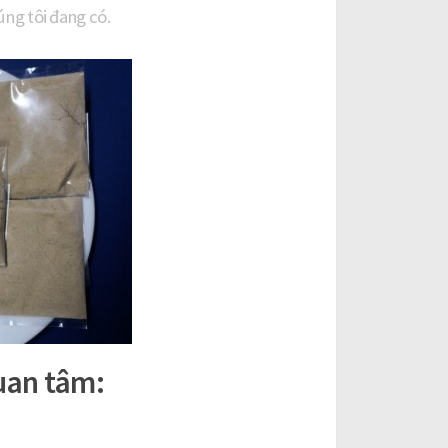
úng tôi đang có.
uan tâm: