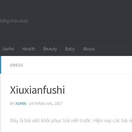
 bằng thảo dược
Jianfei
Health
Beauty
Baby
About
DRESS
Xiuxianfushi
BY
ADMIN
·
24 THÁNG HAI, 2017
Đây là bài viết khôi phục bài viết trước. Hiện nay các bài