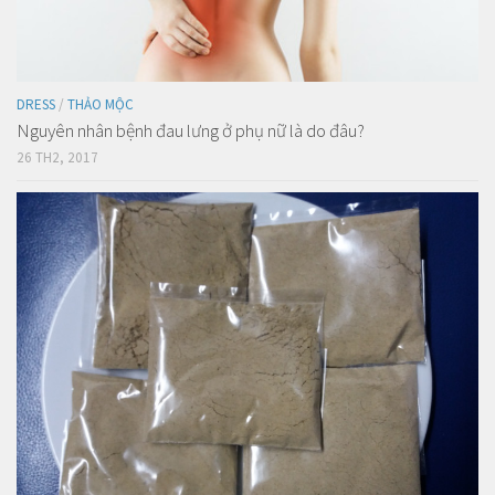
DRESS
/
THẢO MỘC
Nguyên nhân bệnh đau lưng ở phụ nữ là do đâu?
26 TH2, 2017