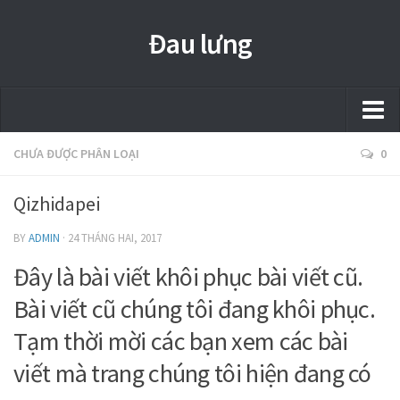
Đau lưng
Trang chủ
CHƯA ĐƯỢC PHÂN LOẠI
0
Thảo mộc
Qizhidapei
Shop
BY
ADMIN
·
24 THÁNG HAI, 2017
Dress
Đây là bài viết khôi phục bài viết cũ.
Jianfei
Bài viết cũ chúng tôi đang khôi phục.
Tạm thời mời các bạn xem các bài
Health
viết mà trang chúng tôi hiện đang có
Beauty