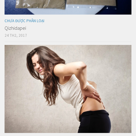
CHƯA ĐƯỢC PHÂN LOẠI
Qizhidapei
24 TH2, 2017