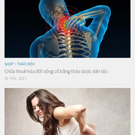
SHOP
/
THẢO MỘC
Chữa thoái hóa đốt sống cổ bằng thảo dược dân tộc
31 TH5, 2017