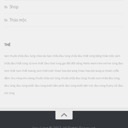
Shop
Thảo mộc
THẺ
bán thuốc chữa đau lưng
chào các bạn
chữa đau lưng
chữa đau thắt lưng bằng thảo mộc
cách
chữa đau thắt lưng
củ tam thất
Dau that lung
gai đôi đốt sống
Hello
kiem tien online
lưng đau
tam thất
tam thất hoang
tam thất tươi
thoai hoa dot song
thoai hoa dot song co
thoát vị đĩa
đệm
thu nhap thu dong
thuốc chữa sút lưng
thuốc chữa đau lưng
thuốc nam chữa đau lưng
đau lưng
đau lưng dưới
đau lưng dưới bên phải
đau lưng dưới bên trái
đau lưng ở phụ nữ
đau
sút lưng