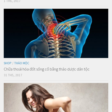
1 TH6, 2017
SHOP
/
THẢO MỘC
Chữa thoái hóa đốt sống cổ bằng thảo dược dân tộc
31 TH5, 2017