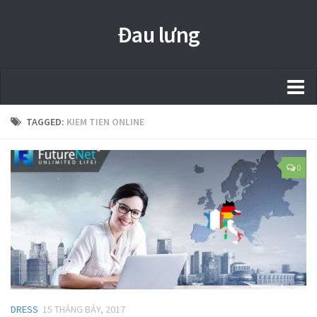
Đau lưng
Trang chủ
TAGGED:
KIEM TIEN ONLINE
Thảo mộc
0
Shop
Dress
Jianfei
Health
Beauty
DRESS
15 THÁNG BẢY, 2017