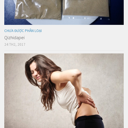
CHƯA ĐƯỢC PHÂN LOẠI
Qizhidapei
24 TH2, 2017