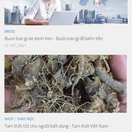
DRESS
Buon ban gi de kiem tien - Buôn bán gì để kiếm tiền
15 TH7, 2017
SHOP
/
THẢO MỘC
Tam thất tốt cho người biết dùng - Tam thất Việt Nam