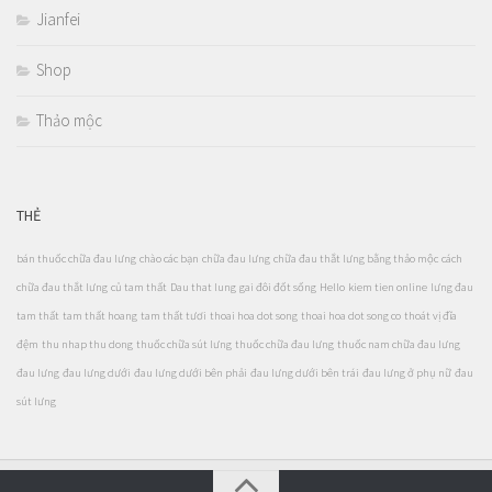
Jianfei
Shop
Thảo mộc
THẺ
bán thuốc chữa đau lưng
chào các bạn
chữa đau lưng
chữa đau thắt lưng bằng thảo mộc
cách
chữa đau thắt lưng
củ tam thất
Dau that lung
gai đôi đốt sống
Hello
kiem tien online
lưng đau
tam thất
tam thất hoang
tam thất tươi
thoai hoa dot song
thoai hoa dot song co
thoát vị đĩa
đệm
thu nhap thu dong
thuốc chữa sút lưng
thuốc chữa đau lưng
thuốc nam chữa đau lưng
đau lưng
đau lưng dưới
đau lưng dưới bên phải
đau lưng dưới bên trái
đau lưng ở phụ nữ
đau
sút lưng