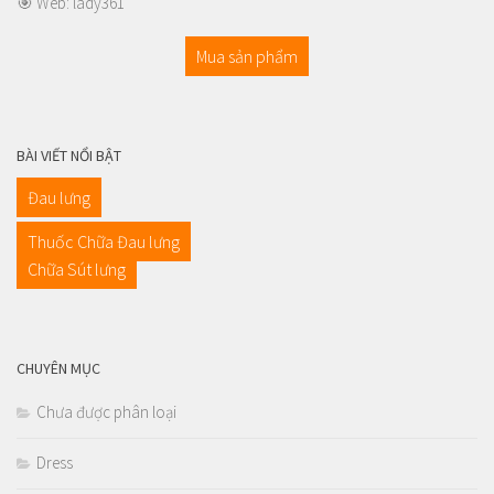
🎯 Web:
lady361
Mua sản phẩm
BÀI VIẾT NỔI BẬT
Đau lưng
Thuốc Chữa Đau lưng
Chữa Sút lưng
CHUYÊN MỤC
Chưa được phân loại
Dress