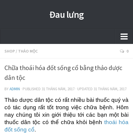
Đau lưng
Trang chủ
SHOP
/
THẢO MỘC
0
Thảo mộc
Chữa thoái hóa đốt sống cổ bằng thảo dược
Shop
dân tộc
Dress
BY
ADMIN
· PUBLISHED
31 THÁNG NĂM, 2017
· UPDATED
31 THÁNG NĂM, 2017
Jianfei
Thảo dược dân tộc có rất nhiều bài thuốc quý và
có tác dụng rất tốt trong việc chữa bệnh. Hôm
Health
nay chúng tôi xin giới thiệu tới các bạn một bài
thuốc dân tộc có thể chữa khỏi bệnh
thoái hóa
Beauty
đốt sống cổ
.