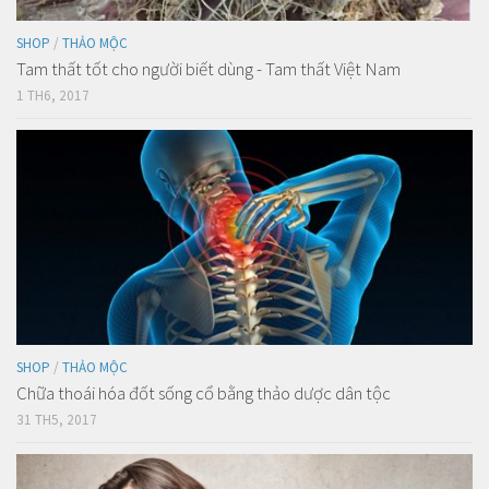
SHOP
/
THẢO MỘC
Tam thất tốt cho người biết dùng - Tam thất Việt Nam
1 TH6, 2017
SHOP
/
THẢO MỘC
Chữa thoái hóa đốt sống cổ bằng thảo dược dân tộc
31 TH5, 2017