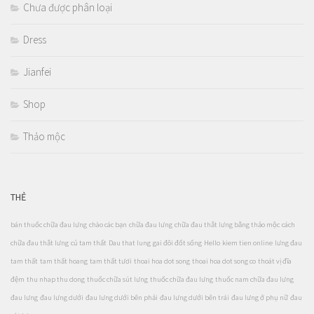
Chưa được phân loại
Dress
Jianfei
Shop
Thảo mộc
THẺ
bán thuốc chữa đau lưng
chào các bạn
chữa đau lưng
chữa đau thắt lưng bằng thảo mộc
cách
chữa đau thắt lưng
củ tam thất
Dau that lung
gai đôi đốt sống
Hello
kiem tien online
lưng đau
tam thất
tam thất hoang
tam thất tươi
thoai hoa dot song
thoai hoa dot song co
thoát vị đĩa
đệm
thu nhap thu dong
thuốc chữa sút lưng
thuốc chữa đau lưng
thuốc nam chữa đau lưng
đau lưng
đau lưng dưới
đau lưng dưới bên phải
đau lưng dưới bên trái
đau lưng ở phụ nữ
đau