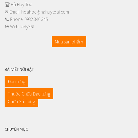
🏆 Hà Huy Toai
✉ Email:
hoahoe@hahuytoai.com
📞 Phone:
0932.340.345
🎯 Web:
lady361
Mua sản phẩm
BÀI VIẾT NỔI BẬT
Đau lưng
Thuốc Chữa Đau lưng
Chữa Sút lưng
CHUYÊN MỤC