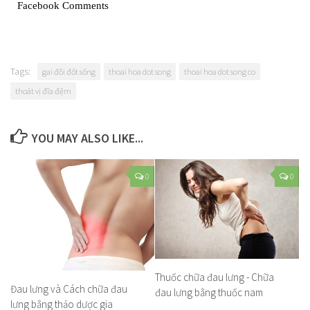
Facebook Comments
Tags:
gai đôi đốt sống
thoai hoa dot song
thoai hoa dot song co
thoát vị đĩa đệm
YOU MAY ALSO LIKE...
0
0
Thuốc chữa đau lưng - Chữa
Đau lưng và Cách chữa đau
đau lưng bằng thuốc nam
lưng bằng thảo dược gia