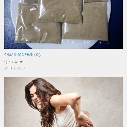
CHƯA ĐƯỢC PHÂN LOẠI
Qizhidapei
24 TH2, 2017