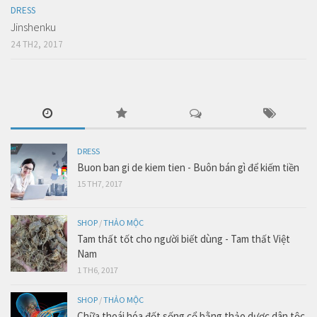
DRESS
Jinshenku
24 TH2, 2017
DRESS
Buon ban gi de kiem tien - Buôn bán gì để kiếm tiền
15 TH7, 2017
SHOP
/
THẢO MỘC
Tam thất tốt cho người biết dùng - Tam thất Việt
Nam
1 TH6, 2017
SHOP
/
THẢO MỘC
Chữa thoái hóa đốt sống cổ bằng thảo dược dân tộc