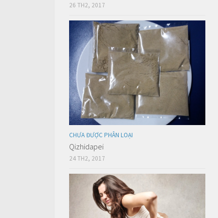
26 TH2, 2017
CHƯA ĐƯỢC PHÂN LOẠI
Qizhidapei
24 TH2, 2017