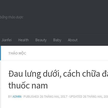
 bằng thảo dược
Jianfei
Health
Beauty
Baby
About
THẢO MỘC
Đau lưng dưới, cách chữa đ
thuốc nam
BY
ADMIN
· PUBLISHED
26 THÁNG HAI, 2017
· UPDATED
26 THÁNG HAI, 20