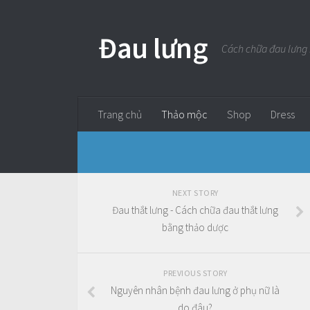
Đau lưng
Cách chữa đau lưng
Trang chủ
Thảo mộc
Shop
Dress
NEXT STORY
Đau thắt lưng - Cách chữa đau thắt lưng
bằng thảo dược
PREVIOUS STORY
Nguyên nhân bệnh đau lưng ở phụ nữ là
do đâu?